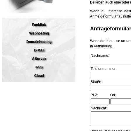
Belieben auch eine oder
Wenn du Interesse hast
Anmeldeformular ausfülle
Funklink
Anfrageformular
Webhosting
Wenn du Interesse an uns
Domainhosting
in Verbindung.
E-Mail
Nachname:
V-Server
IPv6
Telefonnummer:
Cloud
Straße:
PLZ:
Ort:
Nachricht: