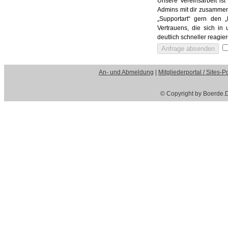
Unsere Vereinsarbeit ist
Admins mit dir zusammen
„Supportart“ gern den 
Vertrauens, die sich i
deutlich schneller reagie
An- und Abmeldung
|
Mitgliederportal / Sites-Po
© Copyright by Boerde.